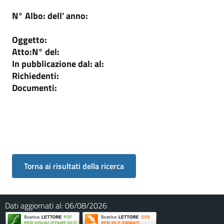
N° Albo:
dell' anno:
Oggetto:
Atto:
N°
del:
In pubblicazione dal:
al:
Richiedenti:
Documenti:
Dati aggiornati al:
06/08/2026