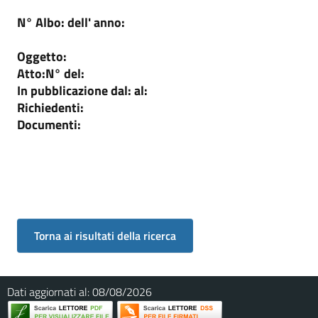
N° Albo:
dell' anno:
Oggetto:
Atto:
N°
del:
In pubblicazione dal:
al:
Richiedenti:
Documenti:
Dati aggiornati al:
08/08/2026