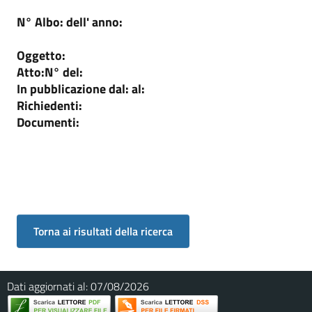
N° Albo:
dell' anno:
Oggetto:
Atto:
N°
del:
In pubblicazione dal:
al:
Richiedenti:
Documenti:
Dati aggiornati al:
07/08/2026